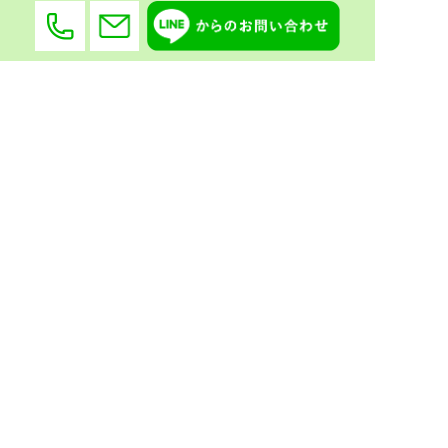
〒470-0342
愛知県豊田市大清水町南岬1番地447
会社概要
選ばれる理由
遺品整理・
お片付け・
生前整理
不用品回収
ハウスクリーニング
よくある質問
規約・ポリシー
サイトマップ
お問い合わせ
お知らせ
実績紹介
© All Rights Reserved. Happyクローバー